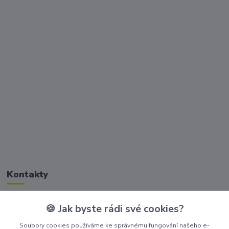
Kontakty
🍪 Jak byste rádi své cookies?
Zákaznická podpora Golisimo
+420 608 032 114
Soubory cookies používáme ke správnému fungování našeho e-