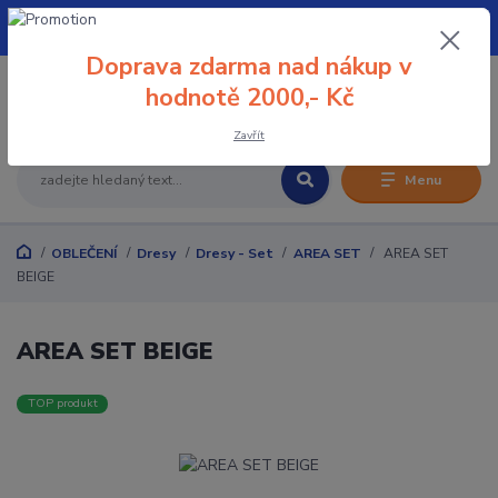
+420 608 032 114
Doprava zdarma nad nákup v
0
hodnotě 2000,- Kč
0 Kč
Zavřít
Menu
OBLEČENÍ
Dresy
Dresy - Set
AREA SET
AREA SET
BEIGE
AREA SET BEIGE
TOP produkt