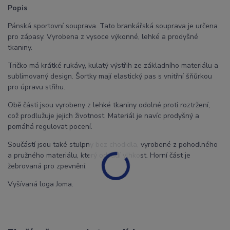
Popis
Pánská sportovní souprava. Tato brankářská souprava je určena
pro zápasy. Vyrobena z vysoce výkonné, lehké a prodyšné
tkaniny.
Tričko má krátké rukávy, kulatý výstřih ze základního materiálu a
sublimovaný design. Šortky mají elastický pas s vnitřní šňůrkou
pro úpravu střihu.
Obě části jsou vyrobeny z lehké tkaniny odolné proti roztržení,
což prodlužuje jejich životnost. Materiál je navíc prodyšný a
pomáhá regulovat pocení.
Součástí jsou také stulpny bez chodidla, vyrobené z pohodlného
a pružného materiálu, který odvádí vlhkost. Horní část je
žebrovaná pro zpevnění.
Vyšívaná loga Joma.