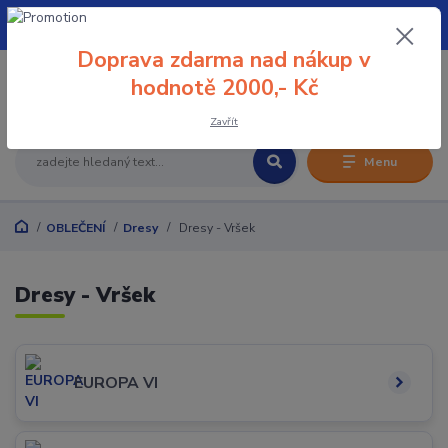
+420 608 032 114
Doprava zdarma nad nákup v
0
hodnotě 2000,- Kč
0 Kč
Zavřít
Menu
OBLEČENÍ
Dresy
Dresy - Vršek
Dresy - Vršek
EUROPA VI