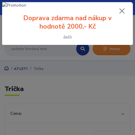
+420 608 032 114
Doprava zdarma nad nákup v
0
hodnotě 2000,- Kč
0 Kč
Zavřít
Menu
ATLETI
Trička
Trička
Cena: