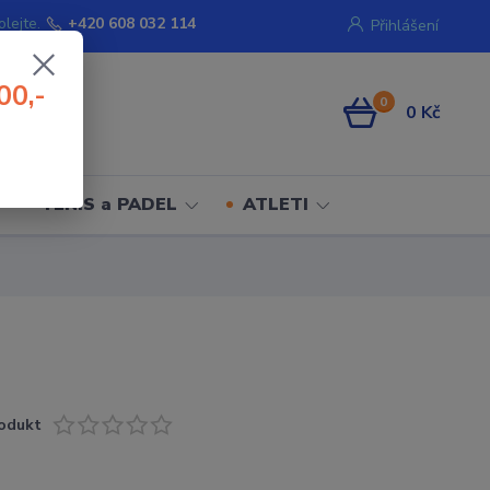
olejte.
+420 608 032 114
Přihlášení
00,-
0
0 Kč
TENIS a PADEL
ATLETI
odukt