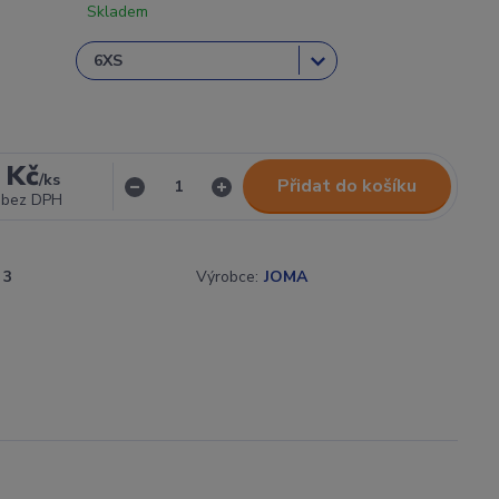
Skladem
 Kč
/
ks
Přidat do košíku
bez DPH
3
Výrobce:
JOMA