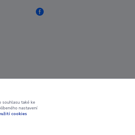
 souhlasu také ke
blíbeného nastavení
yužití cookies