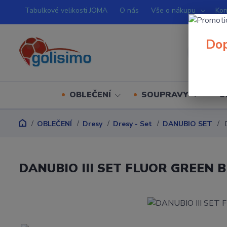
Tabulkové velikosti JOMA
O nás
Vše o nákupu
Kon
Dop
OBLEČENÍ
SOUPRAVY
O
OBLEČENÍ
Dresy
Dresy - Set
DANUBIO SET
D
DANUBIO III SET FLUOR GREEN 