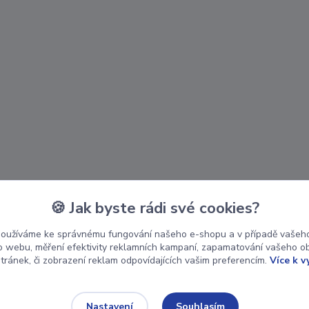
🍪 Jak byste rádi své cookies?
používáme ke správnému fungování našeho e-shopu a v případě vašeho
k o webu, měření efektivity reklamních kampaní, zapamatování vašeho o
stránek, či zobrazení reklam odpovídajících vašim preferencím.
Více k v
Souhlasím
Nastavení