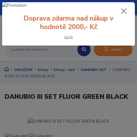
+420 608 032 114
Doprava zdarma nad nákup v
0
hodnotě 2000,- Kč
0 Kč
Zavřít
Menu
OBLEČENÍ
Dresy
Dresy - Set
DANUBIO SET
DANUBIO
III SET FLUOR GREEN BLACK
DANUBIO III SET FLUOR GREEN BLACK