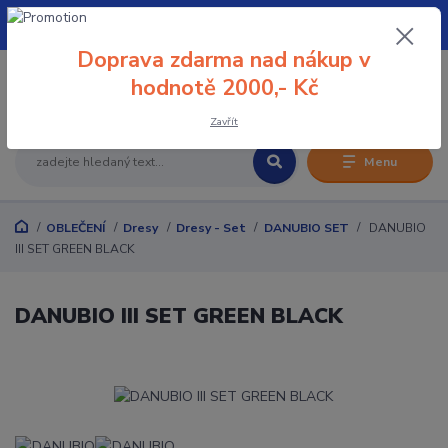
+420 608 032 114
Doprava zdarma nad nákup v
0
hodnotě 2000,- Kč
0 Kč
Zavřít
Menu
OBLEČENÍ
Dresy
Dresy - Set
DANUBIO SET
DANUBIO
III SET GREEN BLACK
DANUBIO III SET GREEN BLACK