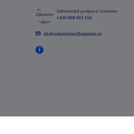
Zákaznická podpora Golisimo
+420 608 032 114
obchodgolisimo@seznam.cz