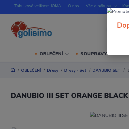
Tabulkové velikosti JOMA
O nás
Vše o nákupu
Kon
Dop
OBLEČENÍ
SOUPRAVY
O
OBLEČENÍ
Dresy
Dresy - Set
DANUBIO SET
D
DANUBIO III SET ORANGE BLACK