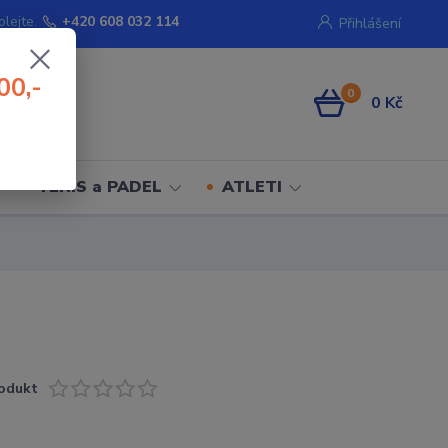
olejte.
+420 608 032 114
Přihlášení
00,-
0
0 Kč
TENIS a PADEL
ATLETI
odukt