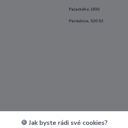
Palackého 1930
Pardubice, 530 02
🍪 Jak byste rádi své cookies?