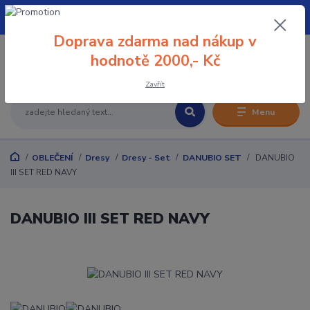
+420 608 032 114
Doprava zdarma nad nákup v
0
hodnotě 2000,- Kč
0 Kč
Zavřít
Menu
OBLEČENÍ
Dresy
Dresy - Set
DANUBIO SET
DANUBIO
III SET RED NAVY
DANUBIO III SET RED NAVY