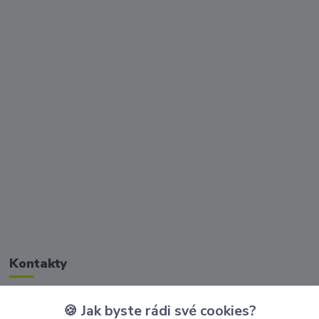
Kontakty
🍪 Jak byste rádi své cookies?
Zákaznická podpora Golisimo