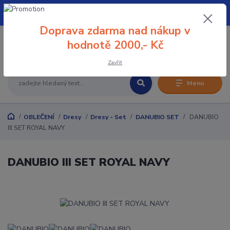
+420 608 032 114
Doprava zdarma nad nákup v
0
hodnotě 2000,- Kč
0 Kč
Zavřít
Menu
OBLEČENÍ
Dresy
Dresy - Set
DANUBIO SET
DANUBIO
III SET ROYAL NAVY
DANUBIO III SET ROYAL NAVY