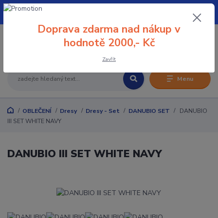
+420 608 032 114
Doprava zdarma nad nákup v
0
hodnotě 2000,- Kč
0 Kč
Zavřít
Menu
OBLEČENÍ
Dresy
Dresy - Set
DANUBIO SET
DANUBIO
III SET WHITE NAVY
DANUBIO III SET WHITE NAVY