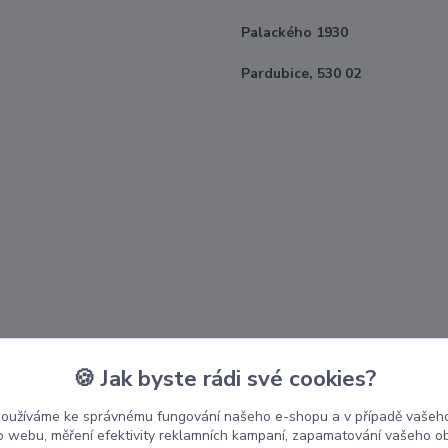
Palackého 1930
Pardubice, 530 02
🍪 Jak byste rádi své cookies?
používáme ke správnému fungování našeho e-shopu a v případě vašeho
k o webu, měření efektivity reklamních kampaní, zapamatování vašeho o