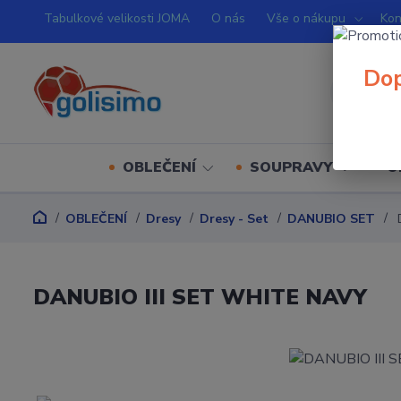
Tabulkové velikosti JOMA
O nás
Vše o nákupu
Kon
Dop
OBLEČENÍ
SOUPRAVY
O
OBLEČENÍ
Dresy
Dresy - Set
DANUBIO SET
D
DANUBIO III SET WHITE NAVY