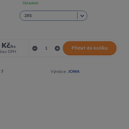
Skladem
 Kč
/
ks
Přidat do košíku
bez DPH
7
Výrobce:
JOMA