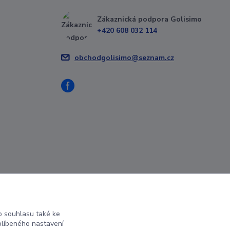
Zákaznická podpora Golisimo
+420 608 032 114
obchodgolisimo@seznam.cz
 souhlasu také ke
blíbeného nastavení