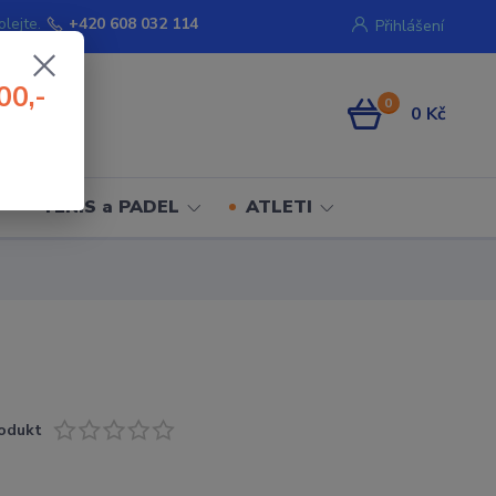
olejte.
+420 608 032 114
Přihlášení
00,-
0
0 Kč
TENIS a PADEL
ATLETI
odukt