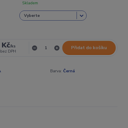
Skladem
 Kč
/
ks
Přidat do košíku
bez DPH
A
Barva:
Černá