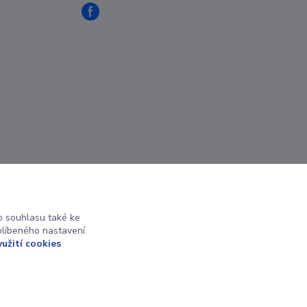
 souhlasu také ke
blíbeného nastavení
yužití cookies
Vytvořeno na
Eshop-rychle.cz