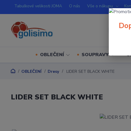
Tabulkové velikosti JOMA
O nás
Vše o nákupu
Kon
Dop
OBLEČENÍ
SOUPRAVY
O
OBLEČENÍ
Dresy
LIDER SET BLACK WHITE
LIDER SET BLACK WHITE