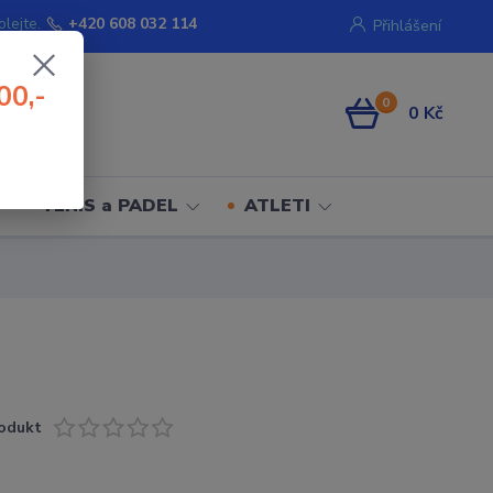
olejte.
+420 608 032 114
Přihlášení
00,-
0
0 Kč
TENIS a PADEL
ATLETI
odukt