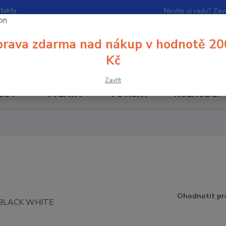
takty
Nevíte si rady? Zav
rava zdarma nad nákup v hodnotě 20
Hledat
Kč
Zavřít
BUV
VÝBAVA
POTISKY
ROZHODČÍ
Ohodnotit pr