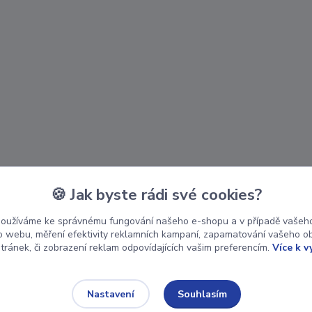
🍪 Jak byste rádi své cookies?
používáme ke správnému fungování našeho e-shopu a v případě vašeho
k o webu, měření efektivity reklamních kampaní, zapamatování vašeho o
stránek, či zobrazení reklam odpovídajících vašim preferencím.
Více k v
Souhlasím
Nastavení