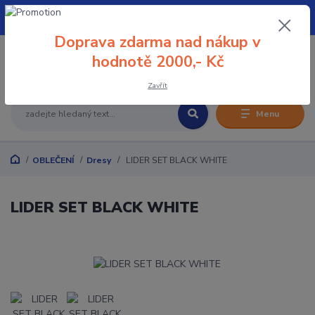
+420 608 032 114
Doprava zdarma nad nákup v
0
hodnotě 2000,- Kč
0 Kč
Zavřít
Menu
OBLEČENÍ
Dresy
LIDER SET BLACK WHITE
LIDER SET BLACK WHITE