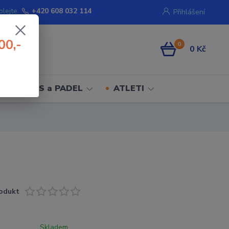
olejte.
+420 608 032 114
Přihlášení
00,-
0
0 Kč
TENIS a PADEL
ATLETI
odukt
Skladem