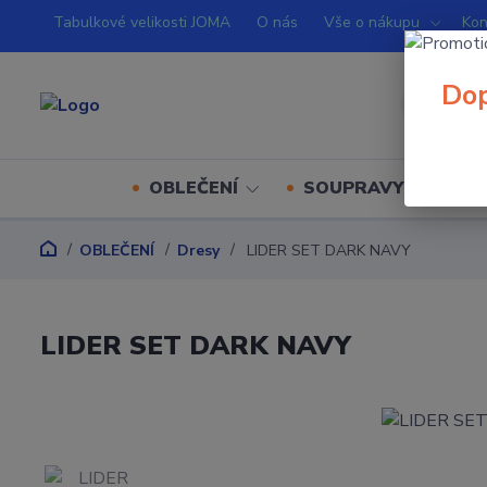
Tabulkové velikosti JOMA
O nás
Vše o nákupu
Kon
Dop
OBLEČENÍ
SOUPRAVY
O
OBLEČENÍ
Dresy
LIDER SET DARK NAVY
LIDER SET DARK NAVY