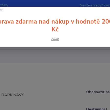
takty
Nevíte si rady? Zav
rava zdarma nad nákup v hodnotě 20
Hledat
Kč
Zavřít
BUV
VÝBAVA
POTISKY
ROZHODČÍ
Ohodnotit pr
Dostupnost