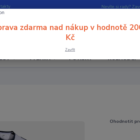
takty
Nevíte si rady? Zav
rava zdarma nad nákup v hodnotě 20
Hledat
Kč
Zavřít
BUV
VÝBAVA
POTISKY
ROZHODČÍ
Ohodnotit pr