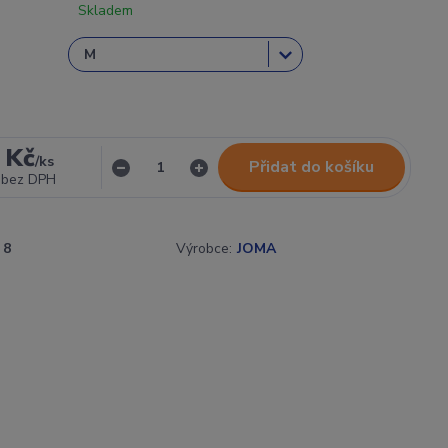
Skladem
 Kč
/
ks
Přidat do košíku
bez DPH
8
Výrobce:
JOMA