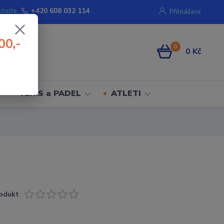
olejte.
+420 608 032 114
Přihlášení
00,-
0
0 Kč
TENIS a PADEL
ATLETI
odukt