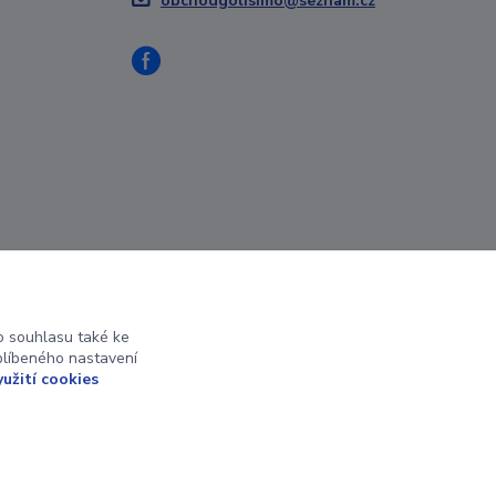
obchodgolisimo@seznam.cz
 souhlasu také ke
blíbeného nastavení
yužití cookies