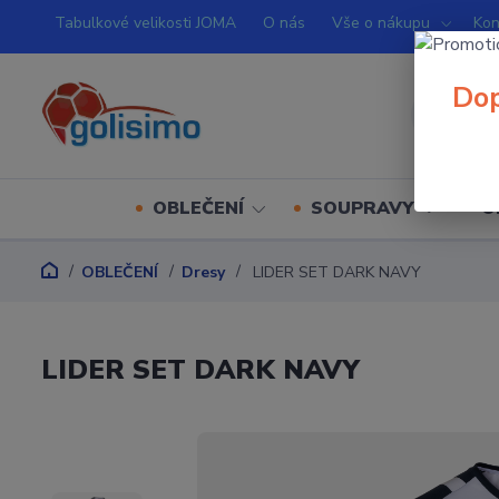
Tabulkové velikosti JOMA
O nás
Vše o nákupu
Kon
Dop
OBLEČENÍ
SOUPRAVY
O
OBLEČENÍ
Dresy
LIDER SET DARK NAVY
LIDER SET DARK NAVY