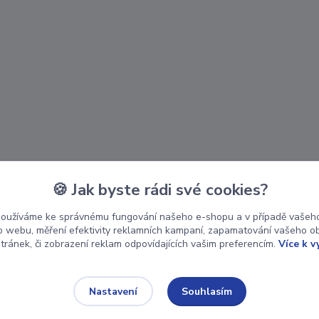
🍪 Jak byste rádi své cookies?
používáme ke správnému fungování našeho e-shopu a v případě vašeho
k o webu, měření efektivity reklamních kampaní, zapamatování vašeho o
stránek, či zobrazení reklam odpovídajících vašim preferencím.
Více k v
Souhlasím
Nastavení