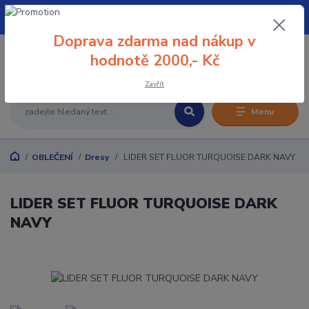
+420 608 032 114
Doprava zdarma nad nákup v
0
hodnotě 2000,- Kč
0 Kč
Zavřít
Menu
OBLEČENÍ
Dresy
LIDER SET FLUOR TURQUOISE DARK NAVY
LIDER SET FLUOR TURQUOISE DARK
NAVY