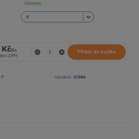
Skladem
 Kč
/
ks
Přidat do košíku
bez DPH
7
Výrobce:
JOMA