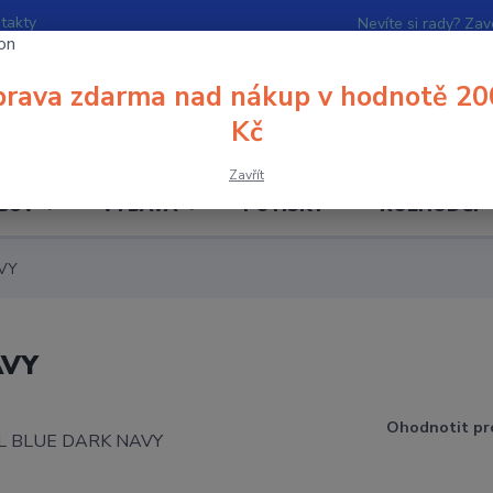
takty
Nevíte si rady? Zav
rava zdarma nad nákup v hodnotě 20
Hledat
Kč
Zavřít
BUV
VÝBAVA
POTISKY
ROZHODČÍ
VY
AVY
Ohodnotit pr