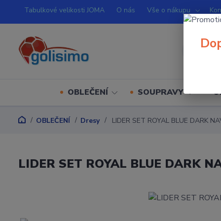
Tabulkové velikosti JOMA
O nás
Vše o nákupu
Kon
Dop
OBLEČENÍ
SOUPRAVY
O
OBLEČENÍ
Dresy
LIDER SET ROYAL BLUE DARK NA
LIDER SET ROYAL BLUE DARK N