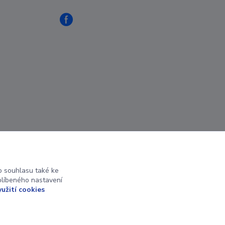
 souhlasu také ke
blíbeného nastavení
yužití cookies