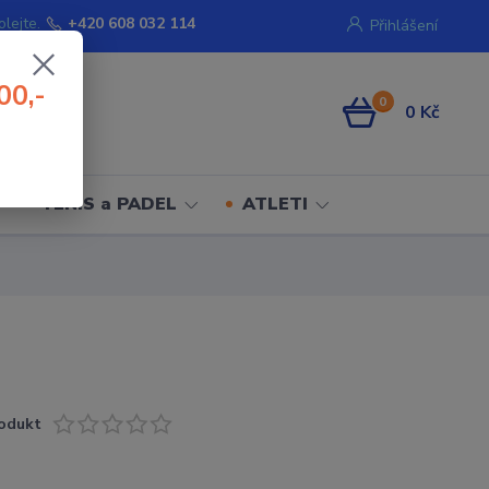
olejte.
+420 608 032 114
Přihlášení
00,-
0
0 Kč
TENIS a PADEL
ATLETI
odukt