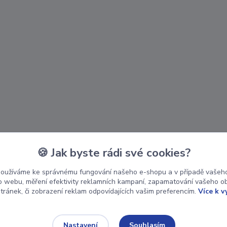
🍪 Jak byste rádi své cookies?
používáme ke správnému fungování našeho e-shopu a v případě vašeho
k o webu, měření efektivity reklamních kampaní, zapamatování vašeho o
stránek, či zobrazení reklam odpovídajících vašim preferencím.
Více k v
Souhlasím
Nastavení