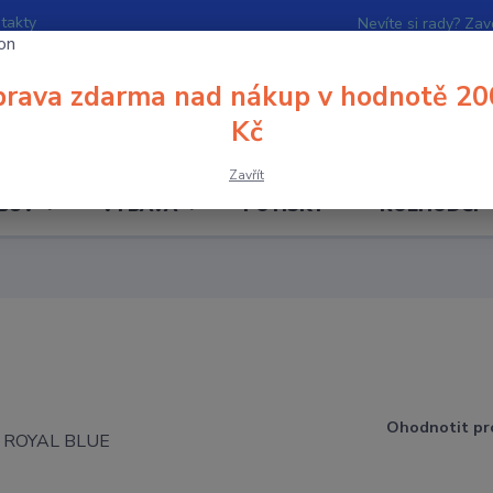
takty
Nevíte si rady? Zav
rava zdarma nad nákup v hodnotě 20
Hledat
Kč
Zavřít
BUV
VÝBAVA
POTISKY
ROZHODČÍ
Ohodnotit pr