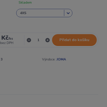
Skladem
 Kč
/
ks
Přidat do košíku
bez DPH
3
Výrobce:
JOMA