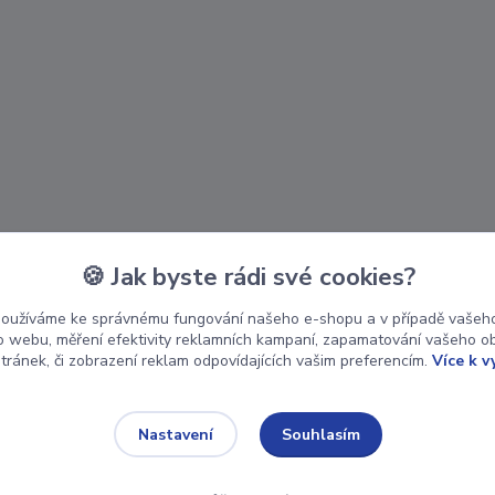
🍪 Jak byste rádi své cookies?
používáme ke správnému fungování našeho e-shopu a v případě vašeho
k o webu, měření efektivity reklamních kampaní, zapamatování vašeho o
stránek, či zobrazení reklam odpovídajících vašim preferencím.
Více k v
Souhlasím
Nastavení