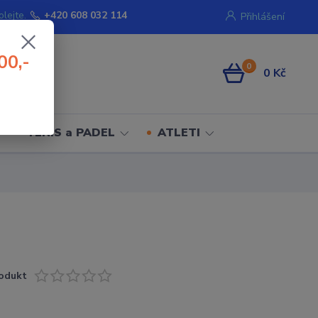
olejte.
+420 608 032 114
Přihlášení
00,-
0
0 Kč
TENIS a PADEL
ATLETI
odukt