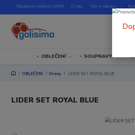
Tabulkové velikosti JOMA
O nás
Vše o nákupu
Kon
Dop
OBLEČENÍ
SOUPRAVY
O
OBLEČENÍ
Dresy
LIDER SET ROYAL BLUE
LIDER SET ROYAL BLUE