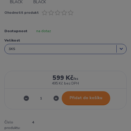
Ohodnotit produkt
Dostupnost
na dotaz
Velikost
599 Kč
/
ks
495 Kč
bez DPH
Přidat do košíku
Číslo
4
produktu: