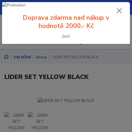
+420 608 032 114
Doprava zdarma nad nákup v
0
0 Kč
hodnotě 2000,- Kč
Zavřít
Menu
OBLEČENÍ
Dresy
LIDER SET YELLOW BLACK
LIDER SET YELLOW BLACK