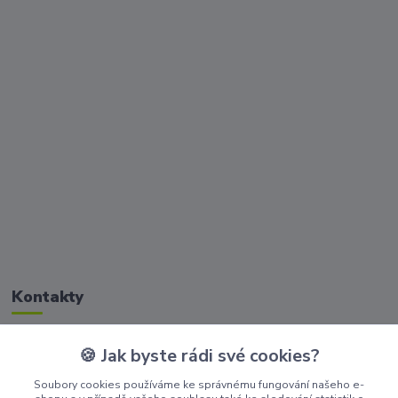
Kontakty
🍪 Jak byste rádi své cookies?
Zákaznická podpora Golisimo
+420 608 032 114
Soubory cookies používáme ke správnému fungování našeho e-