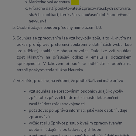
Marketingová agentura
………
Případně další poskytovatelé zpracovatelských softwarů,
služeb a aplikací, které však v současné době společnost
nevyužívá.
Osobní údaje nebudou předány mimo území EU.
Souhlas se zpracováním lze vzít kdykoliv zpět, a to kliknutím na
odkaz pro úpravu preferencí soukromí v dolní části webu, kde
lze udělený souhlas e-shopu odvolat. Dále lze vzít souhlas
zpět kliknutím na příslušný odkaz v emailu s dotazníkem
spokojenosti. V takovém případě se odhlásíte z odběru na
straně poskytovatele služby Heureka.
Vezměte, prosíme, na vědomí, že podle Nařízení máte právo:
vzít souhlas se zpracováním osobních údajů kdykoliv
zpět, toto zpětvzetí bude mít za následek ukončení
zasílání dotazníku spokojenosti
požadovat po Správci informaci, jaké vaše osobní údaje
zpracovává
vyžádat si u Správce přístup k vašim zpracovávaným
osobním údajům a požadovat jejich kopii
u automatizovaně zpracovaných osobních údajů na jejich