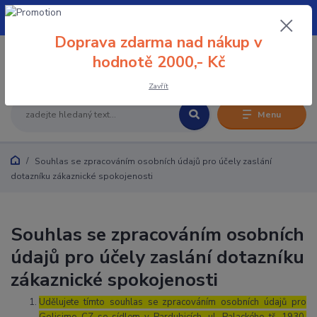
+420 608 032 114
Doprava zdarma nad nákup v
0
hodnotě 2000,- Kč
0 Kč
Zavřít
Menu
Souhlas se zpracováním osobních údajů pro účely zaslání
dotazníku zákaznické spokojenosti
Souhlas se zpracováním osobních
údajů pro účely zaslání dotazníku
zákaznické spokojenosti
Udělujete tímto souhlas se zpracováním osobních údajů pro
Golisimo CZ se sídlem v Pardubicích, ul. Palackého tř. 1930,