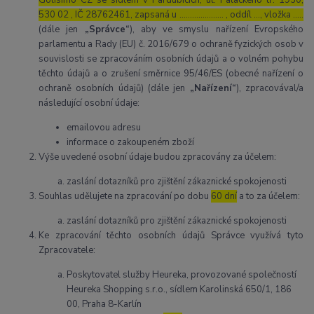
530 02 , IČ 28762461, zapsaná u ………………… , oddíl …, vložka …..
(dále jen
„Správce“
), aby ve smyslu nařízení Evropského
parlamentu a Rady (EU) č. 2016/679 o ochraně fyzických osob v
souvislosti se zpracováním osobních údajů a o volném pohybu
těchto údajů a o zrušení směrnice 95/46/ES (obecné nařízení o
ochraně osobních údajů) (dále jen
„Nařízení“
), zpracovával/a
následující osobní údaje:
emailovou adresu
informace o zakoupeném zboží
Výše uvedené osobní údaje budou zpracovány za účelem:
zaslání dotazníků pro zjištění zákaznické spokojenosti
Souhlas udělujete na zpracování po dobu
60 dní
a to za účelem:
zaslání dotazníků pro zjištění zákaznické spokojenosti
Ke zpracování těchto osobních údajů Správce využívá tyto
Zpracovatele:
Poskytovatel služby Heureka, provozované společností
Heureka Shopping s.r.o., sídlem Karolinská 650/1, 186
00, Praha 8-Karlín