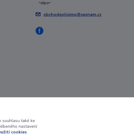
obchodgolisimo@seznam.cz
 souhlasu také ke
blíbeného nastavení
yužití cookies