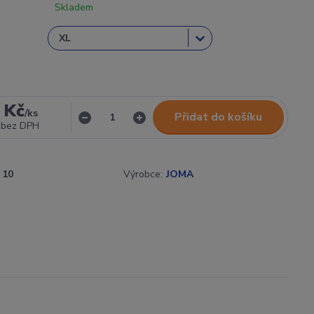
Skladem
 Kč
/
ks
Přidat do košíku
bez DPH
10
Výrobce:
JOMA