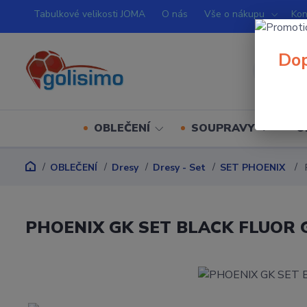
Tabulkové velikosti JOMA
O nás
Vše o nákupu
Kon
Dop
OBLEČENÍ
SOUPRAVY
O
OBLEČENÍ
Dresy
Dresy - Set
SET PHOENIX
PHOENIX GK SET BLACK FLUOR 