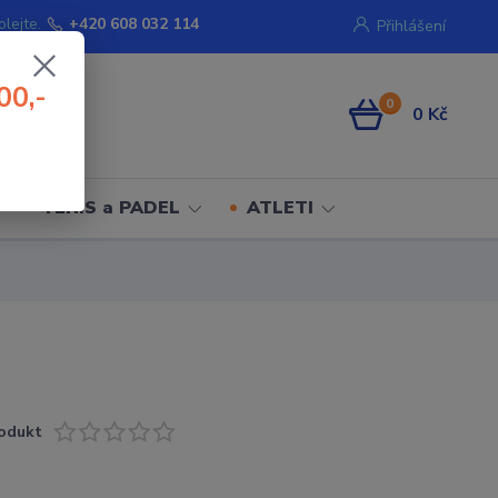
olejte.
+420 608 032 114
Přihlášení
00,-
0
0 Kč
TENIS a PADEL
ATLETI
odukt