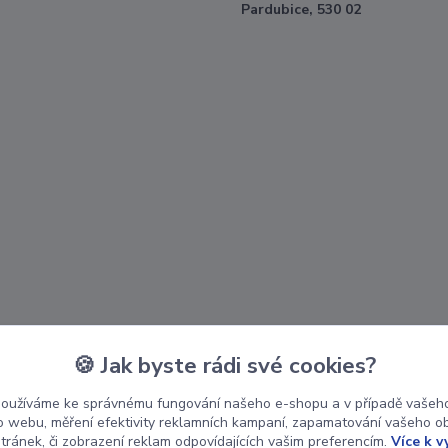
Pardubice, 530 02
🍪 Jak byste rádi své cookies?
používáme ke správnému fungování našeho e-shopu a v případě vašeho
k o webu, měření efektivity reklamních kampaní, zapamatování vašeho o
stránek, či zobrazení reklam odpovídajících vašim preferencím.
Více k v