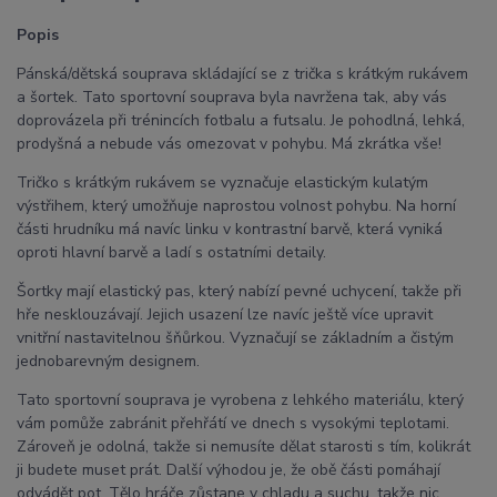
Popis
Pánská/dětská souprava skládající se z trička s krátkým rukávem
a šortek. Tato sportovní souprava byla navržena tak, aby vás
doprovázela při trénincích fotbalu a futsalu. Je pohodlná, lehká,
prodyšná a nebude vás omezovat v pohybu. Má zkrátka vše!
Tričko s krátkým rukávem se vyznačuje elastickým kulatým
výstřihem, který umožňuje naprostou volnost pohybu. Na horní
části hrudníku má navíc linku v kontrastní barvě, která vyniká
oproti hlavní barvě a ladí s ostatními detaily.
Šortky mají elastický pas, který nabízí pevné uchycení, takže při
hře nesklouzávají. Jejich usazení lze navíc ještě více upravit
vnitřní nastavitelnou šňůrkou. Vyznačují se základním a čistým
jednobarevným designem.
Tato sportovní souprava je vyrobena z lehkého materiálu, který
vám pomůže zabránit přehřátí ve dnech s vysokými teplotami.
Zároveň je odolná, takže si nemusíte dělat starosti s tím, kolikrát
ji budete muset prát. Další výhodou je, že obě části pomáhají
odvádět pot. Tělo hráče zůstane v chladu a suchu, takže nic