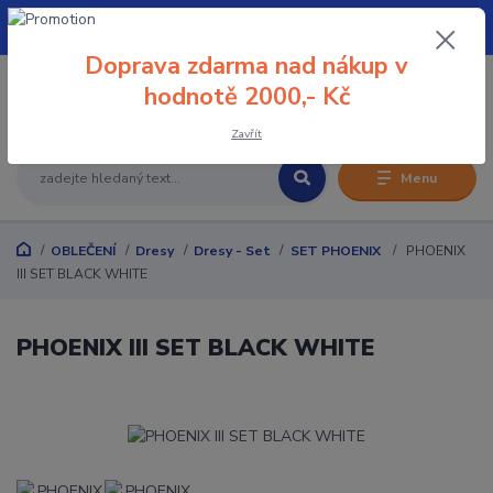
+420 608 032 114
Doprava zdarma nad nákup v
0
hodnotě 2000,- Kč
0 Kč
Zavřít
Menu
OBLEČENÍ
Dresy
Dresy - Set
SET PHOENIX
PHOENIX
III SET BLACK WHITE
PHOENIX III SET BLACK WHITE