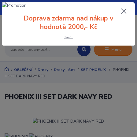
+420 608 032 114
Doprava zdarma nad nákup v
0
hodnotě 2000,- Kč
0 Kč
Zavřít
Menu
OBLEČENÍ
Dresy
Dresy - Set
SET PHOENIX
PHOENIX
III SET DARK NAVY RED
PHOENIX III SET DARK NAVY RED