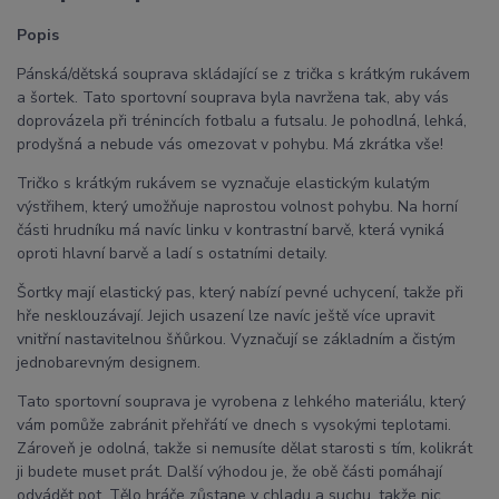
Popis
Pánská/dětská souprava skládající se z trička s krátkým rukávem
a šortek. Tato sportovní souprava byla navržena tak, aby vás
doprovázela při trénincích fotbalu a futsalu. Je pohodlná, lehká,
prodyšná a nebude vás omezovat v pohybu. Má zkrátka vše!
Tričko s krátkým rukávem se vyznačuje elastickým kulatým
výstřihem, který umožňuje naprostou volnost pohybu. Na horní
části hrudníku má navíc linku v kontrastní barvě, která vyniká
oproti hlavní barvě a ladí s ostatními detaily.
Šortky mají elastický pas, který nabízí pevné uchycení, takže při
hře nesklouzávají. Jejich usazení lze navíc ještě více upravit
vnitřní nastavitelnou šňůrkou. Vyznačují se základním a čistým
jednobarevným designem.
Tato sportovní souprava je vyrobena z lehkého materiálu, který
vám pomůže zabránit přehřátí ve dnech s vysokými teplotami.
Zároveň je odolná, takže si nemusíte dělat starosti s tím, kolikrát
ji budete muset prát. Další výhodou je, že obě části pomáhají
odvádět pot. Tělo hráče zůstane v chladu a suchu, takže nic