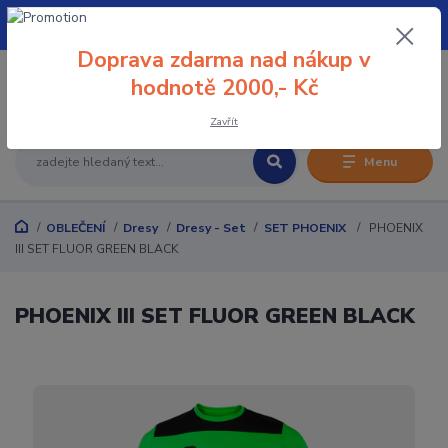
+420 608 032 114
Doprava zdarma nad nákup v
0
hodnotě 2000,- Kč
0 Kč
Zavřít
Menu
OBLEČENÍ
Dresy
Dresy - Set
SET PHOENIX
PHOENIX
III SET FLUOR GREEN BLACK
PHOENIX III SET FLUOR GREEN BLACK