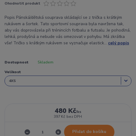
Ohodnotit produkt
Popis Pánská/dětská souprava skládající se z trička s krátkým
rukávem a šortek. Tato sportovní souprava byla navržena tak,
aby vás doprovázela při trénincích fotbalu a futsalu. Je pohodlná,
lehká, prodyšná a nebude vás omezovat v pohybu. Má zkrátka
vše! Tričko s krátkým rukávem se vyznačuje elastick...
celý popis
Dostupnost
Skladem
Velikost
480 Kč
/
ks
397 Kč
bez DPH
Přidat do košíku