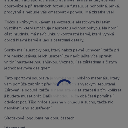
a šortek. Tato sportovní souprava byla navržena tak, aby vás
doprovázela při trénincích fotbalu a futsalu. Je pohodlná, lehká,
prodyšná a nebude vás omezovat v pohybu. Má zkrátka vše!
Tričko s krátkým rukávem se vyznačuje elastickým kulatým
výstřihem, který umožňuje naprostou volnost pohybu. Na horní
části hrudníku má navíc linku v kontrastní barvě, která vyniká
oproti hlavní barvě a ladí s ostatními detaily.
Šortky mají elastický pas, který nabízí pevné uchycení, takže při
hře nesklouzávají. Jejich usazení lze navíc ještě více upravit
vnitřní nastavitelnou šňůrkou. Vyznačují se základním a čistým
jednobarevným designem.
Tato sportovní souprava je vyrobena z lehkého materiálu, který
vám pomůže zabránit přehřátí ve dnech s vysokými teplotami.
Zároveň je odolná, takže si nemusíte dělat starosti s tím, kolikrát
ji budete muset prát. Další výhodou je, že obě části pomáhají
odvádět pot. Tělo hráče zůstane v chladu a suchu, takže nic
neovlivní jeho soustředění.
Sítotiskové logo Joma na obou částech.