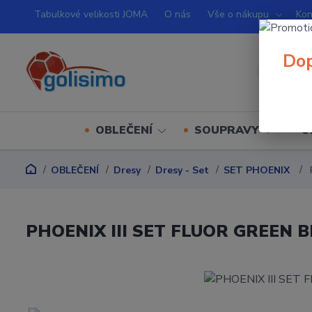
Tabulkové velikosti JOMA
O nás
Vše o nákupu
Kon
Dop
OBLEČENÍ
SOUPRAVY
O
OBLEČENÍ
Dresy
Dresy - Set
SET PHOENIX
PHOENIX III SET FLUOR GREEN 