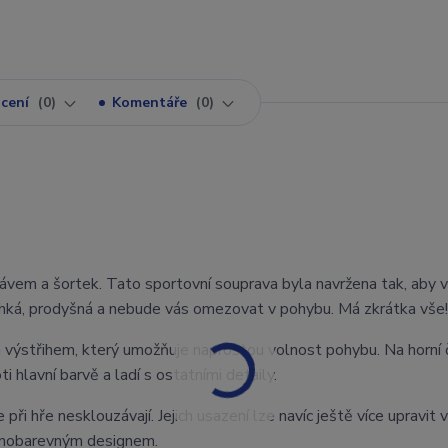
cení
0
Komentáře
0
kávem a šortek. Tato sportovní souprava byla navržena tak, aby 
 lehká, prodyšná a nebude vás omezovat v pohybu. Má zkrátka vše!
 výstřihem, který umožňuje naprostou volnost pohybu. Na horní 
i hlavní barvě a ladí s ostatními detaily.
při hře nesklouzávají. Jejich usazení lze navíc ještě více upravit v
ednobarevným designem.