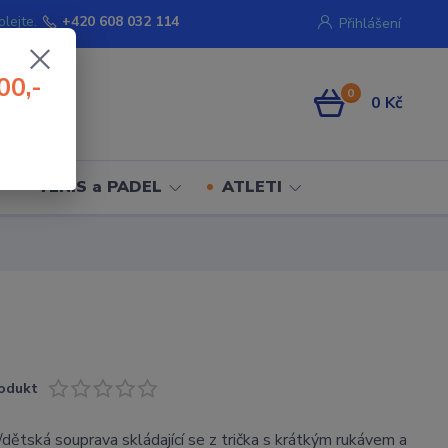
olejte.
+420 608 032 114
Přihlášení
00,-
0
0 Kč
TENIS a PADEL
ATLETI
odukt
dětská souprava skládající se z trička s krátkým rukávem a