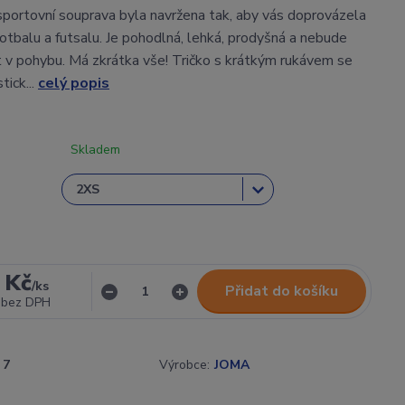
sportovní souprava byla navržena tak, aby vás doprovázela
 fotbalu a futsalu. Je pohodlná, lehká, prodyšná a nebude
v pohybu. Má zkrátka vše! Tričko s krátkým rukávem se
tick...
celý popis
Skladem
 Kč
/
ks
Přidat do košíku
bez DPH
7
Výrobce:
JOMA