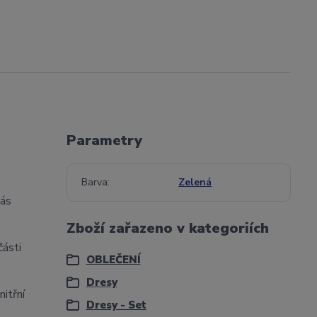
Parametry
Barva
Zelená
vás
Zboží zařazeno v kategoriích
části
OBLEČENÍ
Dresy
nitřní
Dresy - Set