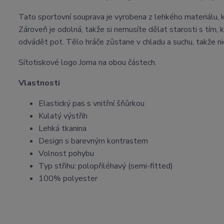
Tato sportovní souprava je vyrobena z lehkého materiálu, 
Zároveň je odolná, takže si nemusíte dělat starosti s tím, k
odvádět pot. Tělo hráče zůstane v chladu a suchu, takže nic
Sítotiskové logo Joma na obou částech.
Vlastnosti
Elastický pas s vnitřní šňůrkou
Kulatý výstřih
Lehká tkanina
Design s barevným kontrastem
Volnost pohybu
Typ střihu: polopřiléhavý (semi-fitted)
100% polyester