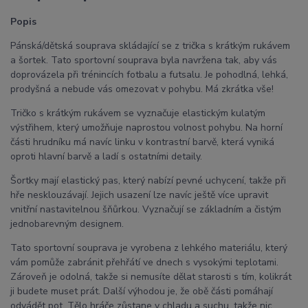
Popis
Pánská/dětská souprava skládající se z trička s krátkým rukávem
a šortek. Tato sportovní souprava byla navržena tak, aby vás
doprovázela při trénincích fotbalu a futsalu. Je pohodlná, lehká,
prodyšná a nebude vás omezovat v pohybu. Má zkrátka vše!
Tričko s krátkým rukávem se vyznačuje elastickým kulatým
výstřihem, který umožňuje naprostou volnost pohybu. Na horní
části hrudníku má navíc linku v kontrastní barvě, která vyniká
oproti hlavní barvě a ladí s ostatními detaily.
Šortky mají elastický pas, který nabízí pevné uchycení, takže při
hře nesklouzávají. Jejich usazení lze navíc ještě více upravit
vnitřní nastavitelnou šňůrkou. Vyznačují se základním a čistým
jednobarevným designem.
Tato sportovní souprava je vyrobena z lehkého materiálu, který
vám pomůže zabránit přehřátí ve dnech s vysokými teplotami.
Zároveň je odolná, takže si nemusíte dělat starosti s tím, kolikrát
ji budete muset prát. Další výhodou je, že obě části pomáhají
odvádět pot. Tělo hráče zůstane v chladu a suchu, takže nic