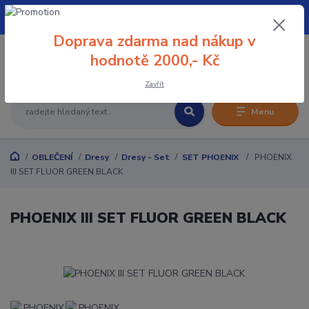
+420 608 032 114
Doprava zdarma nad nákup v
0
hodnotě 2000,- Kč
0 Kč
Zavřít
Menu
OBLEČENÍ
Dresy
Dresy - Set
SET PHOENIX
PHOENIX
III SET FLUOR GREEN BLACK
PHOENIX III SET FLUOR GREEN BLACK