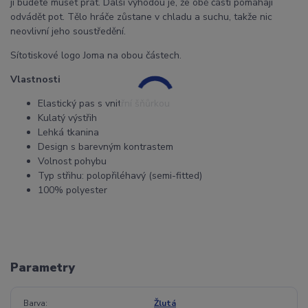
ji budete muset prát. Další výhodou je, že obě části pomáhají
odvádět pot. Tělo hráče zůstane v chladu a suchu, takže nic
neovlivní jeho soustředění.
Sítotiskové logo Joma na obou částech.
Vlastnosti
Elastický pas s vnitřní šňůrkou
Kulatý výstřih
Lehká tkanina
Design s barevným kontrastem
Volnost pohybu
Typ střihu: polopřiléhavý (semi-fitted)
100% polyester
Parametry
Barva
Žlutá