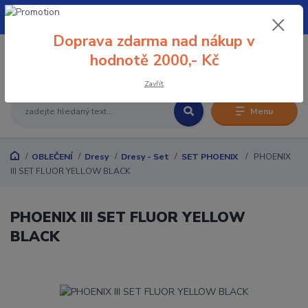
+420 608 032 114
Doprava zdarma nad nákup v
0
hodnotě 2000,- Kč
0 Kč
Zavřít
Menu
OBLEČENÍ
Dresy
Dresy - Set
SET PHOENIX
PHOENIX
III SET FLUOR YELLOW BLACK
PHOENIX III SET FLUOR YELLOW
BLACK