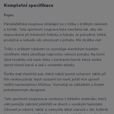
Kompletní specifikace
Popis
Pánská/dětská souprava skládající se z trička s krátkým rukávem
a šortek. Tato sportovní souprava byla navržena tak, aby vás
doprovázela při trénincích fotbalu a futsalu. Je pohodlná, lehká,
prodyšná a nebude vás omezovat v pohybu. Má zkrátka vše!
Tričko s krátkým rukávem se vyznačuje elastickým kulatým
výstřihem, který umožňuje naprostou volnost pohybu. Na horní
části hrudníku má navíc linku v kontrastní barvě, která vyniká
oproti hlavní barvě a ladí s ostatními detaily.
Šortky mají elastický pas, který nabízí pevné uchycení, takže při
hře nesklouzávají. Jejich usazení lze navíc ještě více upravit
vnitřní nastavitelnou šňůrkou. Vyznačují se základním a čistým
jednobarevným designem.
Tato sportovní souprava je vyrobena z lehkého materiálu, který
vám pomůže zabránit přehřátí ve dnech s vysokými teplotami.
Zároveň je odolná, takže si nemusíte dělat starosti s tím, kolikrát