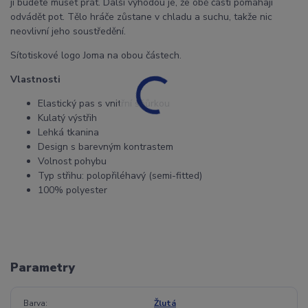
ji budete muset prát. Další výhodou je, že obě části pomáhají
odvádět pot. Tělo hráče zůstane v chladu a suchu, takže nic
neovlivní jeho soustředění.
Sítotiskové logo Joma na obou částech.
Vlastnosti
Elastický pas s vnitřní šňůrkou
Kulatý výstřih
Lehká tkanina
Design s barevným kontrastem
Volnost pohybu
Typ střihu: polopřiléhavý (semi-fitted)
100% polyester
Parametry
Barva
Žlutá