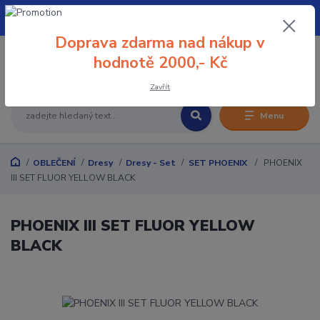
+420 608 032 114
Doprava zdarma nad nákup v
0
hodnotě 2000,- Kč
0 Kč
Zavřít
Menu
OBLEČENÍ
Dresy
Dresy - Set
SET PHOENIX
PHOENIX
III SET FLUOR YELLOW BLACK
PHOENIX III SET FLUOR YELLOW
BLACK