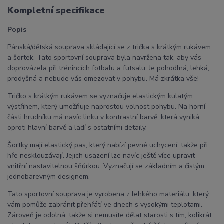
Kompletní specifikace
Popis
Pánská/dětská souprava skládající se z trička s krátkým rukávem
a šortek. Tato sportovní souprava byla navržena tak, aby vás
doprovázela při trénincích fotbalu a futsalu. Je pohodlná, lehká,
prodyšná a nebude vás omezovat v pohybu. Má zkrátka vše!
Tričko s krátkým rukávem se vyznačuje elastickým kulatým
výstřihem, který umožňuje naprostou volnost pohybu. Na horní
části hrudníku má navíc linku v kontrastní barvě, která vyniká
oproti hlavní barvě a ladí s ostatními detaily.
Šortky mají elastický pas, který nabízí pevné uchycení, takže při
hře nesklouzávají. Jejich usazení lze navíc ještě více upravit
vnitřní nastavitelnou šňůrkou. Vyznačují se základním a čistým
jednobarevným designem.
Tato sportovní souprava je vyrobena z lehkého materiálu, který
vám pomůže zabránit přehřátí ve dnech s vysokými teplotami.
Zároveň je odolná, takže si nemusíte dělat starosti s tím, kolikrát