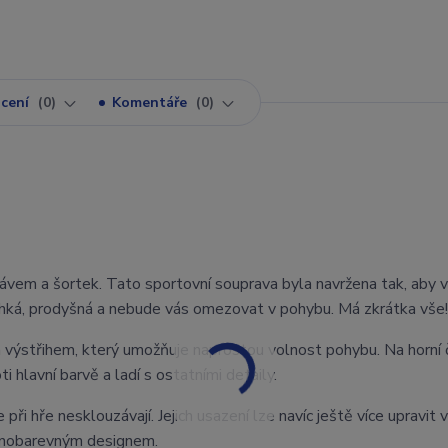
cení
0
Komentáře
0
kávem a šortek. Tato sportovní souprava byla navržena tak, aby 
 lehká, prodyšná a nebude vás omezovat v pohybu. Má zkrátka vše!
 výstřihem, který umožňuje naprostou volnost pohybu. Na horní 
i hlavní barvě a ladí s ostatními detaily.
při hře nesklouzávají. Jejich usazení lze navíc ještě více upravit v
ednobarevným designem.