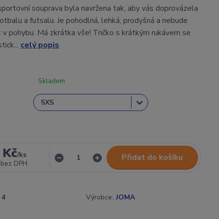
sportovní souprava byla navržena tak, aby vás doprovázela
 fotbalu a futsalu. Je pohodlná, lehká, prodyšná a nebude
v pohybu. Má zkrátka vše! Tričko s krátkým rukávem se
tick...
celý popis
Skladem
 Kč
/
ks
Přidat do košíku
bez DPH
4
Výrobce:
JOMA