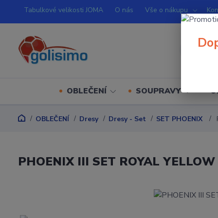
Tabulkové velikosti JOMA
O nás
Vše o nákupu
Kon
Dop
OBLEČENÍ
SOUPRAVY
O
OBLEČENÍ
Dresy
Dresy - Set
SET PHOENIX
PHOENIX III SET ROYAL YELLOW