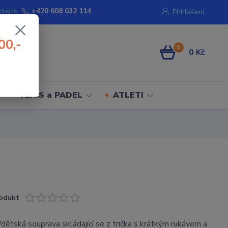
olejte.
+420 608 032 114
Přihlášení
00,-
0
0 Kč
TENIS a PADEL
ATLETI
odukt
dětská souprava skládající se z trička s krátkým rukávem a