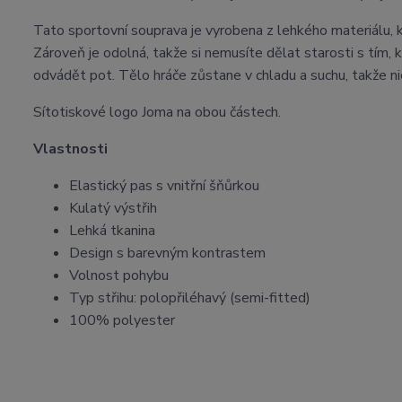
Tato sportovní souprava je vyrobena z lehkého materiálu, 
Zároveň je odolná, takže si nemusíte dělat starosti s tím, k
odvádět pot. Tělo hráče zůstane v chladu a suchu, takže nic
Sítotiskové logo Joma na obou částech.
Vlastnosti
Elastický pas s vnitřní šňůrkou
Kulatý výstřih
Lehká tkanina
Design s barevným kontrastem
Volnost pohybu
Typ střihu: polopřiléhavý (semi-fitted)
100% polyester