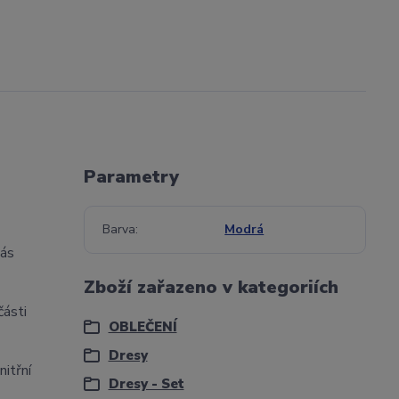
Parametry
Barva
Modrá
vás
Zboží zařazeno v kategoriích
části
OBLEČENÍ
Dresy
nitřní
Dresy - Set