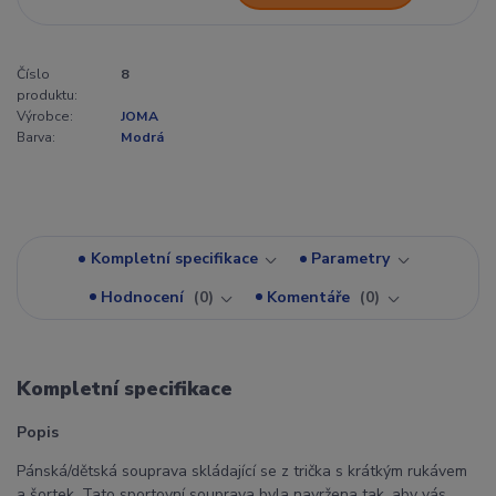
Číslo
8
produktu:
Výrobce:
JOMA
Barva:
Modrá
Kompletní specifikace
Parametry
Hodnocení
0
Komentáře
0
Kompletní specifikace
Popis
Pánská/dětská souprava skládající se z trička s krátkým rukávem
a šortek. Tato sportovní souprava byla navržena tak, aby vás