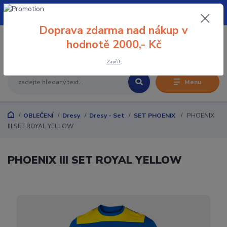
+420 608 032 114
Doprava zdarma nad nákup v
0
hodnotě 2000,- Kč
0 Kč
Zavřít
Menu
OBLEČENÍ
Dresy
Dresy - Set
SET PHOENIX
PHOENIX
III SET ROYAL YELLOW
PHOENIX III SET ROYAL YELLOW