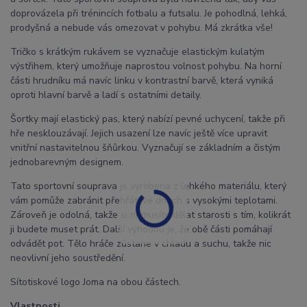
doprovázela při trénincích fotbalu a futsalu. Je pohodlná, lehká,
prodyšná a nebude vás omezovat v pohybu. Má zkrátka vše!
Tričko s krátkým rukávem se vyznačuje elastickým kulatým
výstřihem, který umožňuje naprostou volnost pohybu. Na horní
části hrudníku má navíc linku v kontrastní barvě, která vyniká
oproti hlavní barvě a ladí s ostatními detaily.
Šortky mají elastický pas, který nabízí pevné uchycení, takže při
hře nesklouzávají. Jejich usazení lze navíc ještě více upravit
vnitřní nastavitelnou šňůrkou. Vyznačují se základním a čistým
jednobarevným designem.
Tato sportovní souprava je vyrobena z lehkého materiálu, který
vám pomůže zabránit přehřátí ve dnech s vysokými teplotami.
Zároveň je odolná, takže si nemusíte dělat starosti s tím, kolikrát
ji budete muset prát. Další výhodou je, že obě části pomáhají
odvádět pot. Tělo hráče zůstane v chladu a suchu, takže nic
neovlivní jeho soustředění.
Sítotiskové logo Joma na obou částech.
Vlastnosti