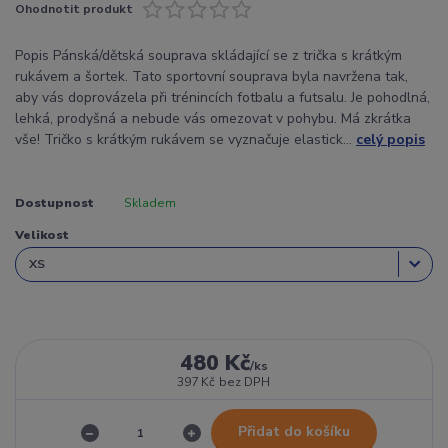
Ohodnotit produkt
Popis Pánská/dětská souprava skládající se z trička s krátkým
rukávem a šortek. Tato sportovní souprava byla navržena tak,
aby vás doprovázela při trénincích fotbalu a futsalu. Je pohodlná,
lehká, prodyšná a nebude vás omezovat v pohybu. Má zkrátka
vše! Tričko s krátkým rukávem se vyznačuje elastick...
celý popis
Dostupnost
Skladem
Velikost
480 Kč
/
ks
397 Kč
bez DPH
Přidat do košíku