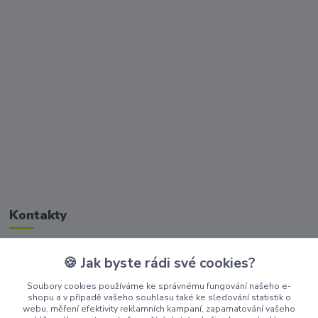
Kontakty
🍪 Jak byste rádi své cookies?
Zákaznická podpora Golisimo
+420 608 032 114
Soubory cookies používáme ke správnému fungování našeho e-
shopu a v případě vašeho souhlasu také ke sledování statistik o
webu, měření efektivity reklamních kampaní, zapamatování vašeho
obchodgolisimo@seznam.cz