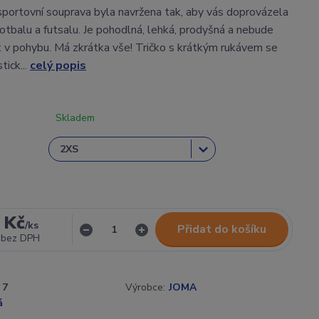
sportovní souprava byla navržena tak, aby vás doprovázela
 fotbalu a futsalu. Je pohodlná, lehká, prodyšná a nebude
v pohybu. Má zkrátka vše! Tričko s krátkým rukávem se
tick...
celý popis
Skladem
 Kč
/
ks
Přidat do košíku
bez DPH
7
Výrobce:
JOMA
á