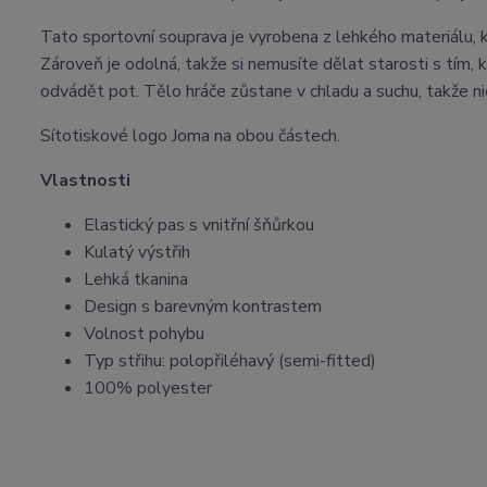
Tato sportovní souprava je vyrobena z lehkého materiálu, 
Zároveň je odolná, takže si nemusíte dělat starosti s tím, k
odvádět pot. Tělo hráče zůstane v chladu a suchu, takže nic
Sítotiskové logo Joma na obou částech.
Vlastnosti
Elastický pas s vnitřní šňůrkou
Kulatý výstřih
Lehká tkanina
Design s barevným kontrastem
Volnost pohybu
Typ střihu: polopřiléhavý (semi-fitted)
100% polyester