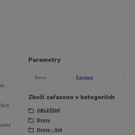
Parametry
Barva
Červená
vás
Zboží zařazeno v kategoriích
části
OBLEČENÍ
Dresy
nitřní
Dresy - Set