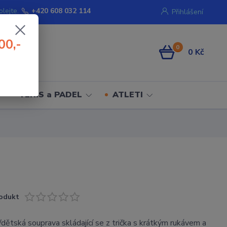
olejte.
+420 608 032 114
Přihlášení
00,-
0
0 Kč
TENIS a PADEL
ATLETI
odukt
dětská souprava skládající se z trička s krátkým rukávem a