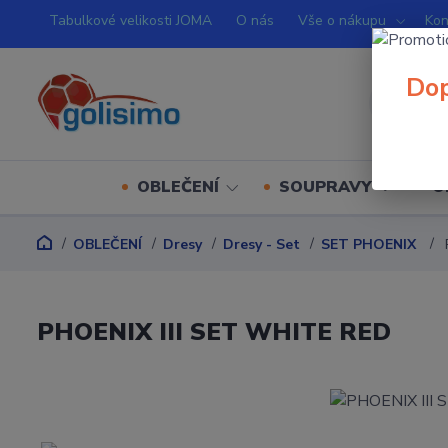
Tabulkové velikosti JOMA
O nás
Vše o nákupu
Kon
Dop
OBLEČENÍ
SOUPRAVY
O
OBLEČENÍ
Dresy
Dresy - Set
SET PHOENIX
PHOENIX III SET WHITE RED