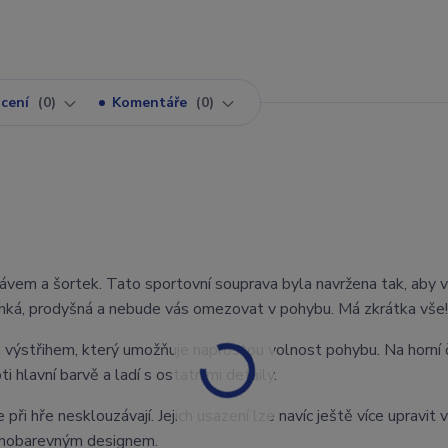
cení
0
Komentáře
0
kávem a šortek. Tato sportovní souprava byla navržena tak, aby 
 lehká, prodyšná a nebude vás omezovat v pohybu. Má zkrátka vše!
 výstřihem, který umožňuje naprostou volnost pohybu. Na horní 
i hlavní barvě a ladí s ostatními detaily.
při hře nesklouzávají. Jejich usazení lze navíc ještě více upravit v
ednobarevným designem.