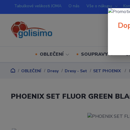
Tabulkové velikosti JOMA
O nás
Vše o nákupu
Kon
Dop
OBLEČENÍ
SOUPRAVY
O
OBLEČENÍ
Dresy
Dresy - Set
SET PHOENIX
PHOENIX SET FLUOR GREEN BL