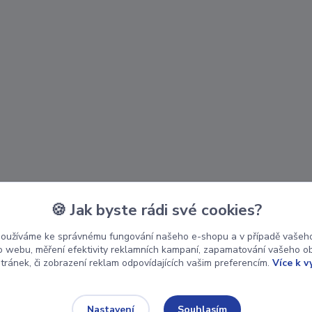
🍪 Jak byste rádi své cookies?
používáme ke správnému fungování našeho e-shopu a v případě vašeho
k o webu, měření efektivity reklamních kampaní, zapamatování vašeho o
stránek, či zobrazení reklam odpovídajících vašim preferencím.
Více k v
Souhlasím
Nastavení