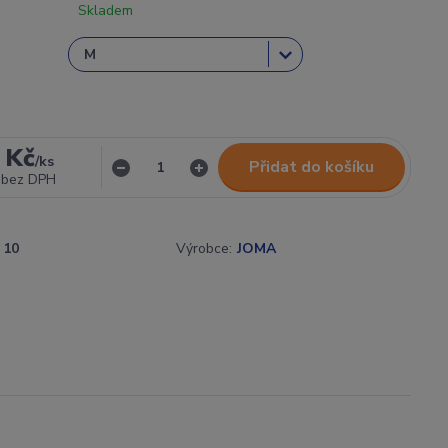
Skladem
 Kč
/
ks
Přidat do košíku
bez DPH
10
Výrobce:
JOMA