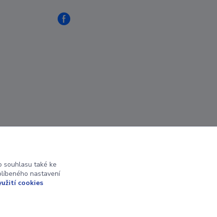
 souhlasu také ke
blíbeného nastavení
yužití cookies