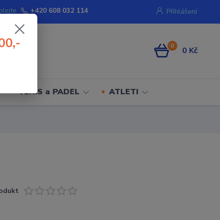
olejte.
+420 608 032 114
Přihlášení
00,-
0
0 Kč
TENIS a PADEL
ATLETI
odukt