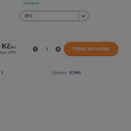
Skladem
 Kč
/
ks
Přidat do košíku
bez DPH
1
Výrobce:
JOMA