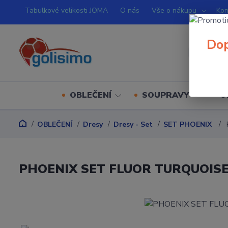
Tabulkové velikosti JOMA
O nás
Vše o nákupu
Kon
Dop
OBLEČENÍ
SOUPRAVY
O
OBLEČENÍ
Dresy
Dresy - Set
SET PHOENIX
PHOENIX SET FLUOR TURQUOIS