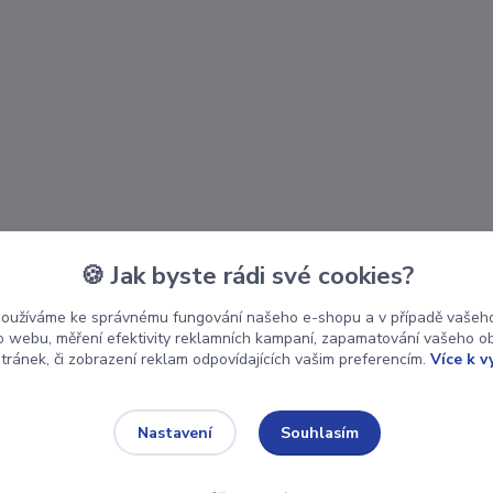
🍪 Jak byste rádi své cookies?
používáme ke správnému fungování našeho e-shopu a v případě vašeho
k o webu, měření efektivity reklamních kampaní, zapamatování vašeho o
stránek, či zobrazení reklam odpovídajících vašim preferencím.
Více k v
Souhlasím
Nastavení