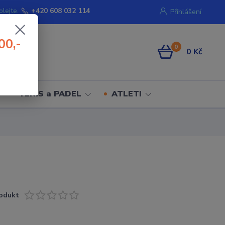
olejte.
+420 608 032 114
Přihlášení
00,-
0
0 Kč
TENIS a PADEL
ATLETI
odukt