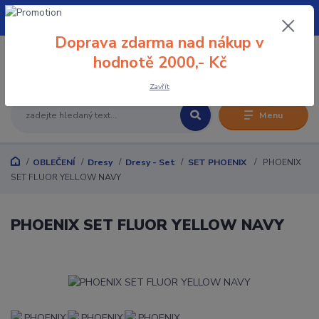
+420 608 032 114
Doprava zdarma nad nákup v
0
hodnotě 2000,- Kč
0 Kč
Zavřít
Menu
OBLEČENÍ
Dresy
Dresy - Set
SET PHOENIX
PHOENIX
SET FLUOR YELLOW NAVY
PHOENIX SET FLUOR YELLOW NAVY