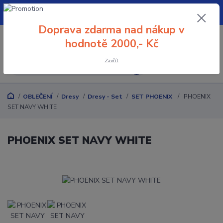
+420 608 032 114
Doprava zdarma nad nákup v
0
0 Kč
hodnotě 2000,- Kč
Zavřít
Menu
OBLEČENÍ
Dresy
Dresy - Set
SET PHOENIX
PHOENIX
SET NAVY WHITE
PHOENIX SET NAVY WHITE