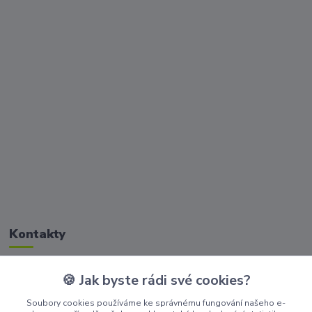
Kontakty
🍪 Jak byste rádi své cookies?
Zákaznická podpora Golisimo
+420 608 032 114
Soubory cookies používáme ke správnému fungování našeho e-