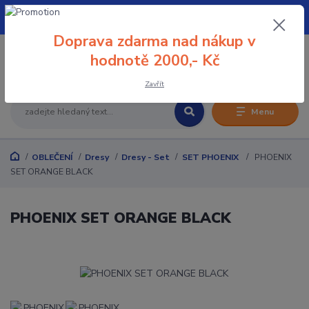
+420 608 032 114
Doprava zdarma nad nákup v
0
hodnotě 2000,- Kč
0 Kč
Zavřít
Menu
OBLEČENÍ
Dresy
Dresy - Set
SET PHOENIX
PHOENIX
SET ORANGE BLACK
PHOENIX SET ORANGE BLACK