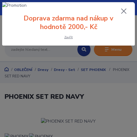
+420 608 032 114
Doprava zdarma nad nákup v
0
hodnotě 2000,- Kč
0 Kč
Zavřít
Menu
OBLEČENÍ
Dresy
Dresy - Set
SET PHOENIX
PHOENIX
SET RED NAVY
PHOENIX SET RED NAVY