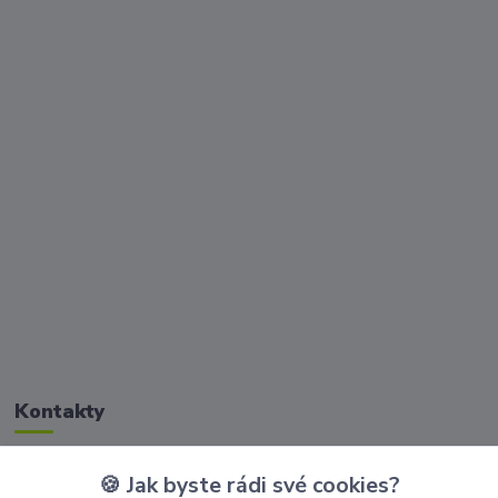
Kontakty
🍪 Jak byste rádi své cookies?
Zákaznická podpora Golisimo