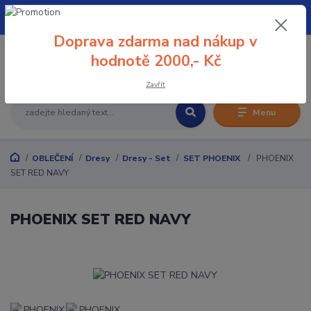
+420 608 032 114
Doprava zdarma nad nákup v
0
hodnotě 2000,- Kč
0 Kč
Zavřít
Menu
OBLEČENÍ
Dresy
Dresy - Set
SET PHOENIX
PHOENIX
SET RED NAVY
PHOENIX SET RED NAVY