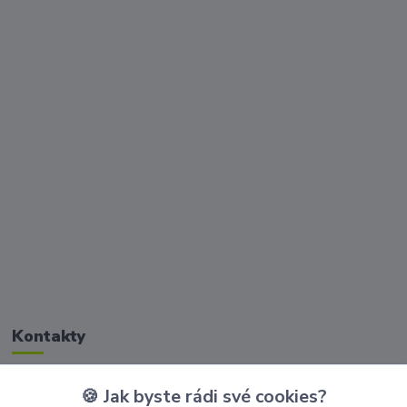
Kontakty
🍪 Jak byste rádi své cookies?
Zákaznická podpora Golisimo