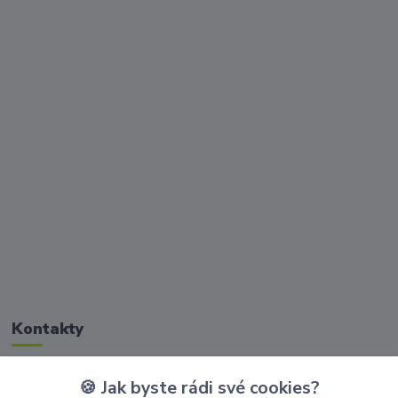
Kontakty
🍪 Jak byste rádi své cookies?
Zákaznická podpora Golisimo