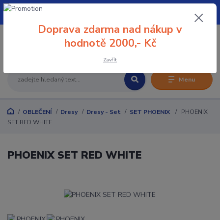
+420 608 032 114
Doprava zdarma nad nákup v
0
hodnotě 2000,- Kč
0 Kč
Zavřít
Menu
OBLEČENÍ
Dresy
Dresy - Set
SET PHOENIX
PHOENIX
SET RED WHITE
PHOENIX SET RED WHITE