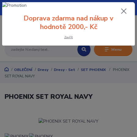
+420 608 032 114
Doprava zdarma nad nákup v
0
hodnotě 2000,- Kč
0 Kč
Zavřít
Menu
OBLEČENÍ
Dresy
Dresy - Set
SET PHOENIX
PHOENIX
SET ROYAL NAVY
PHOENIX SET ROYAL NAVY