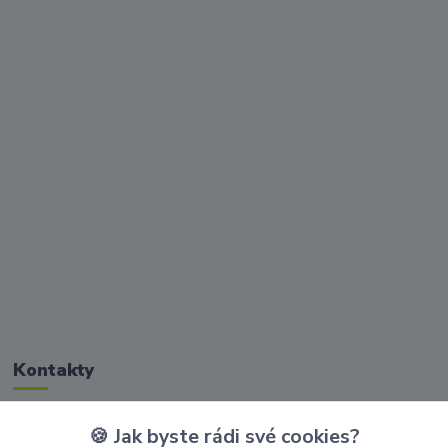
Kontakty
🍪 Jak byste rádi své cookies?
Zákaznická podpora Golisimo