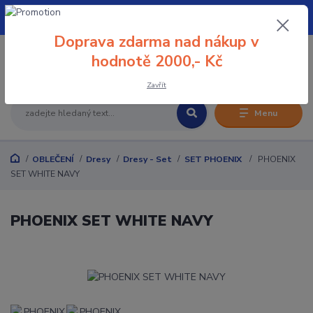
+420 608 032 114
Doprava zdarma nad nákup v
0
hodnotě 2000,- Kč
0 Kč
Zavřít
Menu
OBLEČENÍ
Dresy
Dresy - Set
SET PHOENIX
PHOENIX
SET WHITE NAVY
PHOENIX SET WHITE NAVY