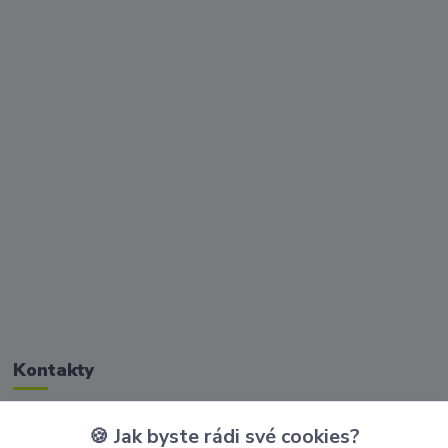
Kontakty
🍪 Jak byste rádi své cookies?
Zákaznická podpora Golisimo