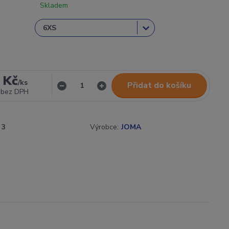
Skladem
 Kč
/
ks
Přidat do košíku
bez DPH
3
Výrobce:
JOMA