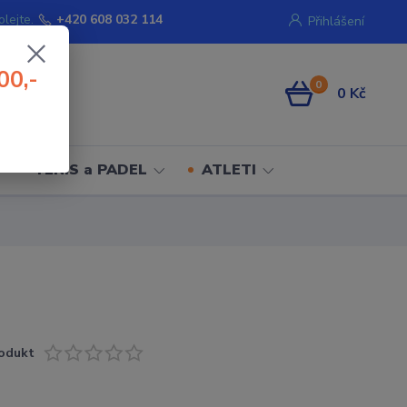
olejte.
+420 608 032 114
Přihlášení
00,-
0
0 Kč
TENIS a PADEL
ATLETI
odukt