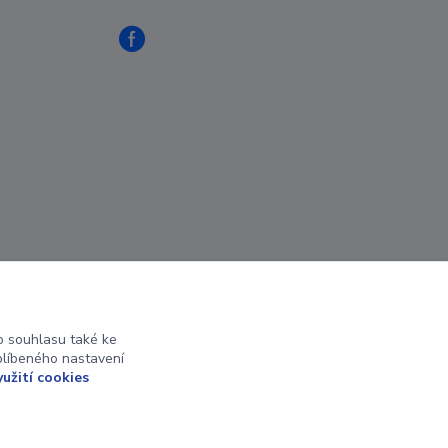
 souhlasu také ke
blíbeného nastavení
yužití cookies