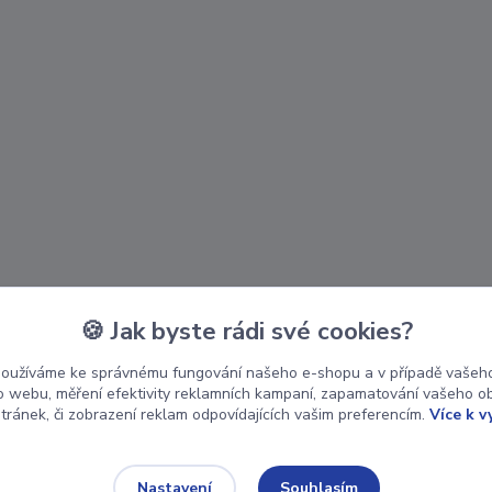
🍪 Jak byste rádi své cookies?
používáme ke správnému fungování našeho e-shopu a v případě vašeho
k o webu, měření efektivity reklamních kampaní, zapamatování vašeho o
stránek, či zobrazení reklam odpovídajících vašim preferencím.
Více k v
Souhlasím
Nastavení