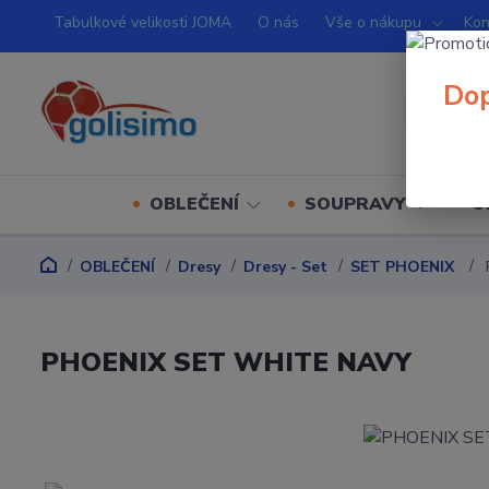
Tabulkové velikosti JOMA
O nás
Vše o nákupu
Kon
Dop
OBLEČENÍ
SOUPRAVY
O
OBLEČENÍ
Dresy
Dresy - Set
SET PHOENIX
PHOENIX SET WHITE NAVY