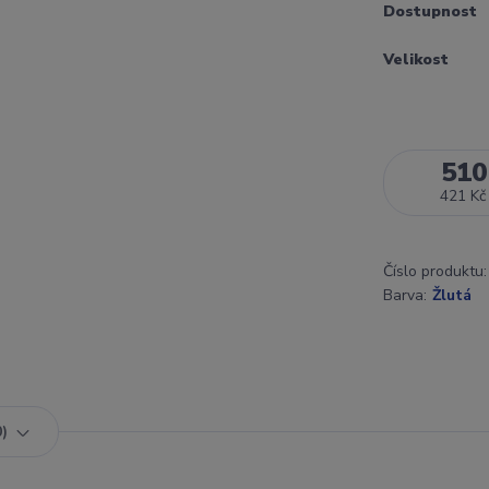
Dostupnost
Velikost
510
421 Kč
Číslo produktu:
Barva:
Žlutá
0