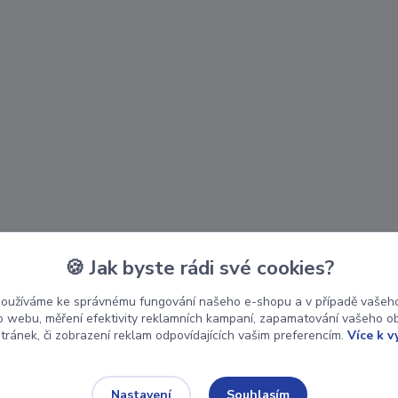
🍪 Jak byste rádi své cookies?
používáme ke správnému fungování našeho e-shopu a v případě vašeho
k o webu, měření efektivity reklamních kampaní, zapamatování vašeho o
stránek, či zobrazení reklam odpovídajících vašim preferencím.
Více k v
Souhlasím
Nastavení