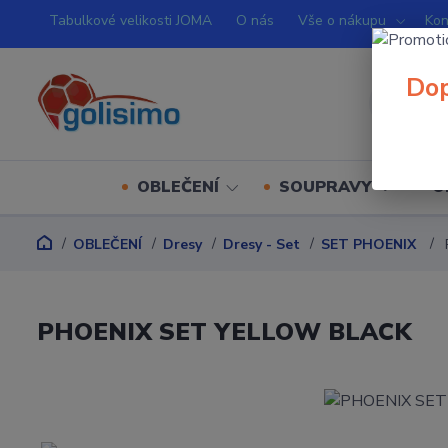
Tabulkové velikosti JOMA
O nás
Vše o nákupu
Kon
Dop
OBLEČENÍ
SOUPRAVY
O
OBLEČENÍ
Dresy
Dresy - Set
SET PHOENIX
PHOENIX SET YELLOW BLACK