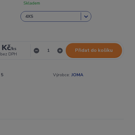
Skladem
 Kč
/
ks
Přidat do košíku
bez DPH
5
Výrobce:
JOMA