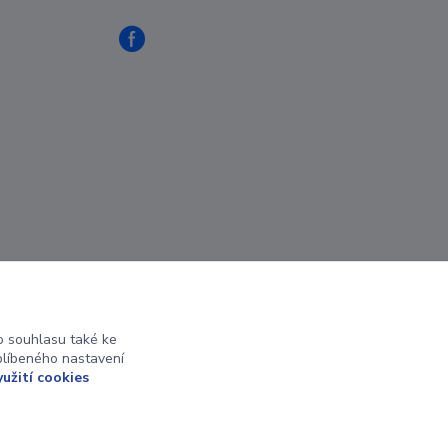
 souhlasu také ke
blíbeného nastavení
yužití cookies