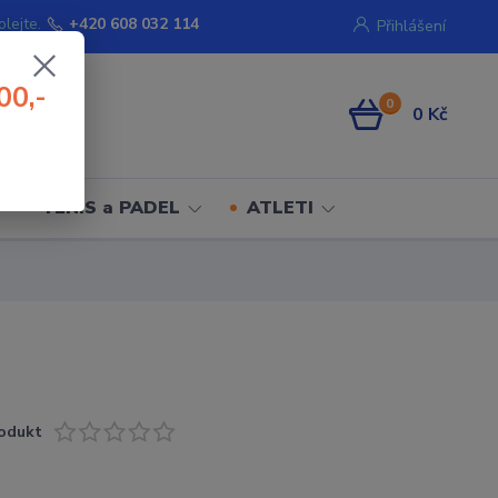
olejte.
+420 608 032 114
Přihlášení
00,-
0
0 Kč
TENIS a PADEL
ATLETI
odukt