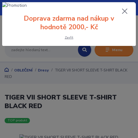
+420 608 032 114
Doprava zdarma nad nákup v
0
hodnotě 2000,- Kč
0 Kč
Zavřít
Menu
OBLEČENÍ
Dresy
TIGER VII SHORT SLEEVE T-SHIRT BLACK
RED
TIGER VII SHORT SLEEVE T-SHIRT
BLACK RED
TOP produkt