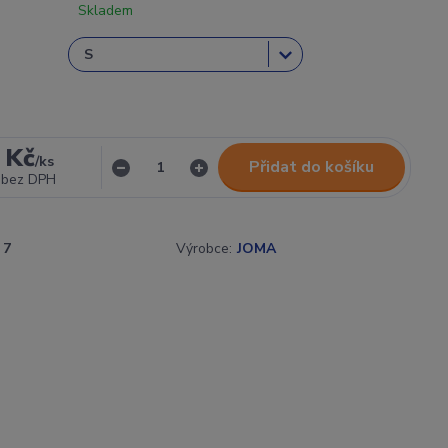
Skladem
 Kč
/
ks
Přidat do košíku
bez DPH
7
Výrobce:
JOMA