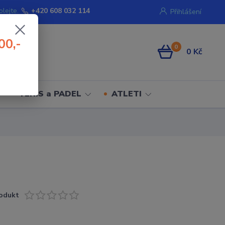
olejte.
+420 608 032 114
Přihlášení
00,-
0
0 Kč
TENIS a PADEL
ATLETI
odukt