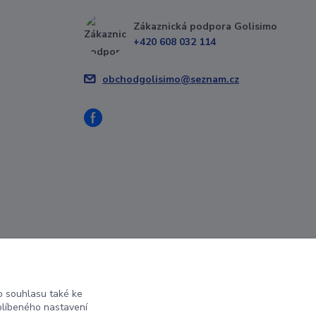
Zákaznická podpora Golisimo
+420 608 032 114
obchodgolisimo@seznam.cz
 souhlasu také ke
blíbeného nastavení