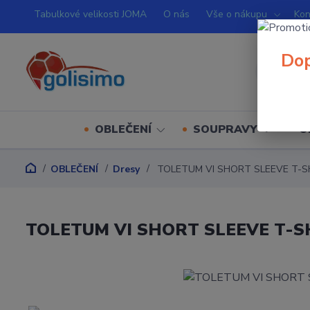
Tabulkové velikosti JOMA
O nás
Vše o nákupu
Kon
Dop
OBLEČENÍ
SOUPRAVY
O
OBLEČENÍ
Dresy
TOLETUM VI SHORT SLEEVE T-S
TOLETUM VI SHORT SLEEVE T-S