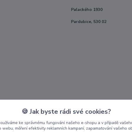
Palackého 1930
Pardubice, 530 02
🍪 Jak byste rádi své cookies?
používáme ke správnému fungování našeho e-shopu a v případě vašeho
k o webu, měření efektivity reklamních kampaní, zapamatování vašeho o