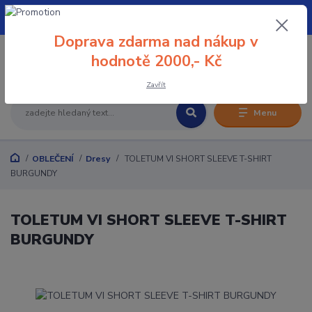
+420 608 032 114
Doprava zdarma nad nákup v
0
hodnotě 2000,- Kč
0 Kč
Zavřít
Menu
OBLEČENÍ
Dresy
TOLETUM VI SHORT SLEEVE T-SHIRT
BURGUNDY
TOLETUM VI SHORT SLEEVE T-SHIRT
BURGUNDY