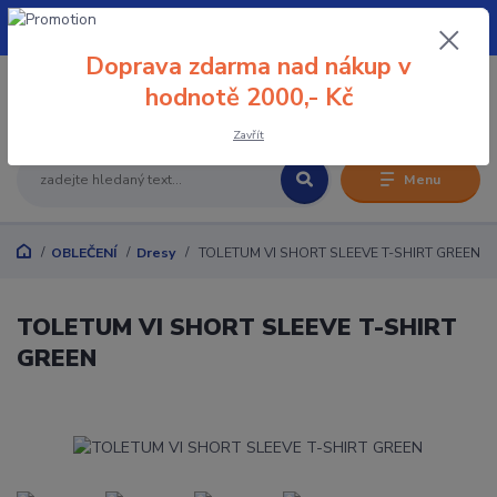
+420 608 032 114
Doprava zdarma nad nákup v
0
hodnotě 2000,- Kč
0 Kč
Zavřít
Menu
OBLEČENÍ
Dresy
TOLETUM VI SHORT SLEEVE T-SHIRT GREEN
TOLETUM VI SHORT SLEEVE T-SHIRT
GREEN