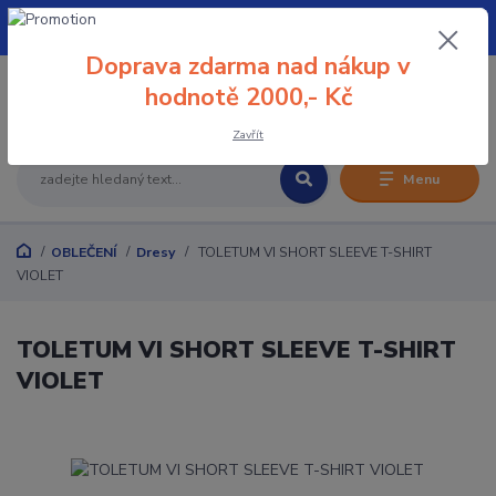
+420 608 032 114
Doprava zdarma nad nákup v
0
hodnotě 2000,- Kč
0 Kč
Zavřít
Menu
OBLEČENÍ
Dresy
TOLETUM VI SHORT SLEEVE T-SHIRT
VIOLET
TOLETUM VI SHORT SLEEVE T-SHIRT
VIOLET