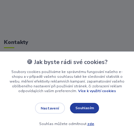
Kontakty
🍪 Jak byste rádi své cookies?
Zákaznická podpora Golisimo
+420 608 032 114
Soubory cookies používáme ke správnému fungování našeho e-
shopu a v případě vašeho souhlasu také ke sledování statistik o
webu, měření efektivity reklamních kampaní, zapamatování vašeho
obchodgolisimo@seznam.cz
oblíbeného nastavení při používání stránek, či zobrazení reklam
odpovídajících vašim preferencím.
Více k využití cookies
Souhlasím
Nastavení
Souhlas můžete odmítnout
zde
.
Vytvořeno na
Eshop-rychle.cz