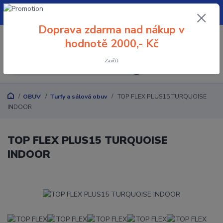
+420 608 032 114
Doprava zdarma nad nákup v
0
0 Kč
hodnotě 2000,- Kč
Zavřít
Menu
OBUV
Turfy a sálová obuv
TOP FLEX PLUS15 TURQUOISE
INDOOR
TOP FLEX PLUS15 TURQUOISE
INDOOR