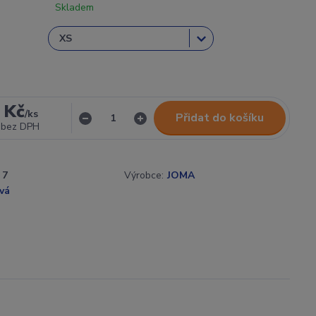
Skladem
 Kč
/
ks
Přidat do košíku
bez DPH
7
Výrobce:
JOMA
vá