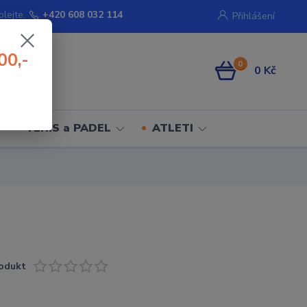
olejte.
+420 608 032 114
Přihlášení
00,-
0
0 Kč
TENIS a PADEL
ATLETI
odukt