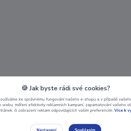
🍪 Jak byste rádi své cookies?
používáme ke správnému fungování našeho e-shopu a v případě vašeho
k o webu, měření efektivity reklamních kampaní, zapamatování vašeho o
stránek, či zobrazení reklam odpovídajících vašim preferencím.
Více k v
Souhlasím
Nastavení