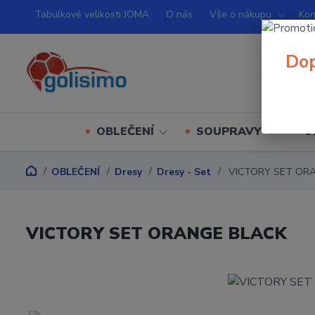
Tabulkové velikosti JOMA
O nás
Vše o nákupu
Kon
Dop
OBLEČENÍ
SOUPRAVY
O
OBLEČENÍ
Dresy
Dresy - Set
VICTORY SET OR
VICTORY SET ORANGE BLACK