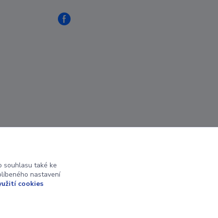
 souhlasu také ke
blíbeného nastavení
yužití cookies