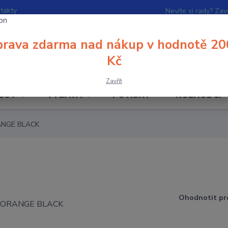
takty
Nevíte si rady? Zav
rava zdarma nad nákup v hodnotě 20
Hledat
Kč
Zavřít
BUV
VÝBAVA
POTISKY
ROZHODČÍ
ANGE BLACK
Ohodnotit pr